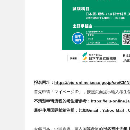
报名网址：
https://eju-online.jasso.go.jp/src/C
首先申请「マイページID」，按照页面提示输入考生
不清楚申请流程的考生请参考：
https://eju-online
最好使用国际邮箱注册，比如Gmail，Yahoo Mail
今年日本，中国香港，蒙古国等考区的
报名费比去年