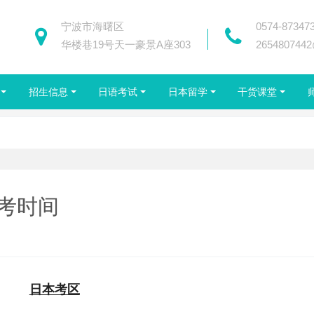
宁波市海曙区
0574-87347
华楼巷19号天一豪景A座303
265480744
招生信息
日语考试
日本留学
干货课堂
报考时间
日本考区