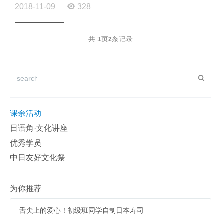
放了，省得引起大家的食欲去狂吃，哇哈哈哈...... 下午的听...
2018-11-09
328
共
1
页
2
条记录
课余活动
日语角·文化讲座
优秀学员
中日友好文化祭
为你推荐
舌尖上的爱心！初级班同学自制日本寿司