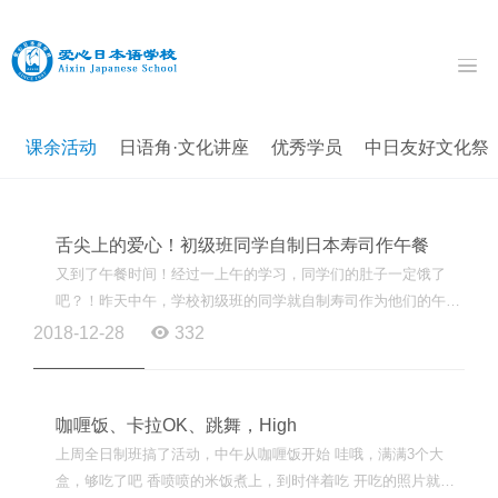
课余活动
日语角·文化讲座
优秀学员
中日友好文化祭
舌尖上的爱心！初级班同学自制日本寿司作午餐
又到了午餐时间！经过一上午的学习，同学们的肚子一定饿了
吧？！昨天中午，学校初级班的同学就自制寿司作为他们的午
餐，让我们来看看他们的厨艺，促进下大家的食欲！ 做寿司的...
2018-12-28
332
咖喱饭、卡拉OK、跳舞，High
上周全日制班搞了活动，中午从咖喱饭开始 哇哦，满满3个大
盒，够吃了吧 香喷喷的米饭煮上，到时伴着吃 开吃的照片就不