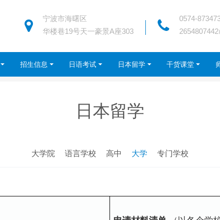
宁波市海曙区
0574-87347
华楼巷19号天一豪景A座303
265480744
招生信息
日语考试
日本留学
干货课堂
日本留学
大学院
语言学校
高中
大学
专门学校