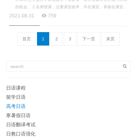
的机会。 2.名师授课，注重课堂效率，学在课堂，掌握在课堂。
3.采用线上线下同步教学，消除学员缺课和课后复习的担...
2021-08-31
759
首页
1
2
3
下一页
末页
日语课程
留学日语
高考日语
寒暑假日语
日语翻译考试
日教口语强化