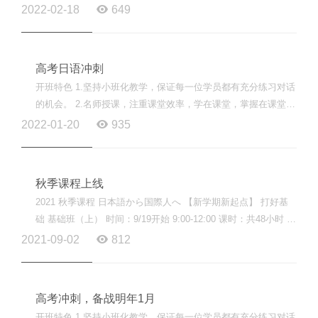
课堂。 3.采用线上线下同步教学，消除学员缺课和课后复习...
2022-02-18
649
高考日语冲刺
开班特色 1.坚持小班化教学，保证每一位学员都有充分练习对话
的机会。 2.名师授课，注重课堂效率，学在课堂，掌握在课堂。
3.采用线上线下同步教学，消除学员缺课和课后复习的担...
2022-01-20
935
秋季课程上线
2021 秋季课程 日本語から国際人へ 【新学期新起点】 打好基
础 基础班（上） 时间：9/19开始 9:00-12:00 课时：共48小时 费
用：3700（含教材） 基础班（下） 时间：9/12开始 9:00-12:00
2021-09-02
812
课时：...
高考冲刺，备战明年1月
开班特色 1.坚持小班化教学，保证每一位学员都有充分练习对话