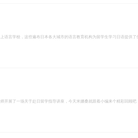
要上语言学校，这些遍布日本各大城市的语言教育机构为留学生学习日语提供了
师开展了一场关于赴日留学指导讲座，今天米娜桑就跟着小编来个精彩回顾吧！