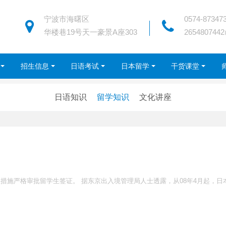
宁波市海曙区
0574-87347
华楼巷19号天一豪景A座303
265480744
招生信息
日语考试
日本留学
干货课堂
日语知识
留学知识
文化讲座
措施严格审批留学生签证。 据东京出入境管理局人士透露，从08年4月起，日