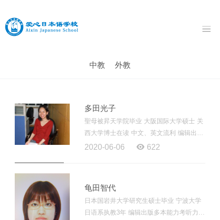
中教
外教
多田光子
聖母被昇天学院毕业 大阪国际大学硕士 关
西大学博士在读 中文、英文流利 编辑出版
多本能力考听力教材 执教风格：轻松、活
2020-06-06
622
泼 教师寄语： 「聴いて話して、また聴い
て」...
龟田智代
日本国岩井大学研究生硕士毕业 宁波大学
日语系执教3年 编辑出版多本能力考听力教