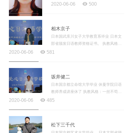
材 执教风格：严谨，课堂气氛轻松、活泼
2020-06-06
500
教师寄语： 「楽しく楽しく、時に厳し
く」...
相木京子
日本国武库川女子大学教育系毕业 日本文
部省颁发日语教师资格证书。 执教风格：
热情洋溢，互动充分 教师寄语： 「継続は
2020-06-06
581
力なり日々続けることで目標達成。」...
坂井健二
日本国京都立命馆大学毕业 休曼学院日语
教师养成讲座休了 执教风格：一丝不苟、
备课资料详实 教师寄语： 「習うより慣れ
2020-06-06
485
よをモットーに日々の努力を！！」...
松下三千代
日本国京都艺术大学毕业， 日本文部省颁