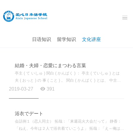
日语知识
留学知识
文化讲座
結婚・夫婦・恋愛にまつわる言葉
亭主 ( て いしゅ ) 関白 ( かんぱく ) ： 亭主 ( ていしゅ ) とは
夫 ( おっと ) の 事 ( こと ) 。 関白 ( かんぱく ) とは、 中古期 (
ちゅうこき ) 、 天皇 ( てんのう ) を 補佐 ( ほさ ) し...
2019-03-27
391
浴衣でデート
会話例１（恋人同士） 拓哉：「来週花火大会だって」 静香：
「ねえ、今年は２人で浴衣着ていこうよ」 拓哉：「え～俺はい