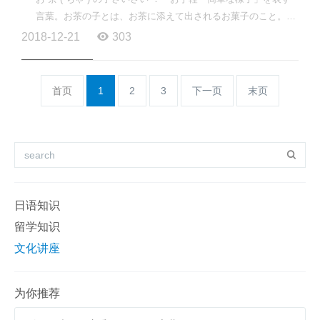
言葉。お茶の子とは、お茶に添えて出されるお菓子のこと。さ
いさいは、はやし言葉です。お茶の子がお腹にたまらな...
2018-12-21
303
首页
1
2
3
下一页
末页
日语知识
留学知识
文化讲座
为你推荐