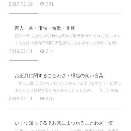
いよ」 静香：「なんで～一緒に着ていこうよ～」 拓哉...
2019-01-16
381
百人一首・俳句・短歌・川柳
百人一首 ちはやぶる神代も聞かず竜田川 かれくれなゐに 水く
くるとは 在原業平朝臣 不思議なことが多かった神代にも聞い
たことがない。竜田川が真っ赤に括り染めになるなんて...
2019-01-11
314
お正月に関することわざ・縁起の良い言葉
一富士二鷹 三 ( いちふじにたかさん ) 茄子 ( なすび ) ：初夢に
出てくると縁起が良いものを表したことわざ。 一年 ( いちねん
) の 計 ( けい ) は 元旦 ( がんたん ) にあり ：一年間...
2019-01-11
476
いくつ知ってる？お茶にまつわることわざ・慣
お 茶 ( ちゃ ) の子さいさい ：「お手軽・簡単な様子」を表す