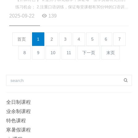
练习机会； 2.注重口语训练，保证每堂课都有30分钟的口语训练
时间； 3.注重课堂效率，学在课堂，掌握在课堂； 4.为学员...
2025-09-22
139
首页
1
2
3
4
5
6
7
8
9
10
11
下一页
末页
全日制课程
业余制课程
特色课程
寒暑假课程