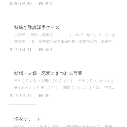
今天给大家分享几个，一起来学习一下吧。 医院 「ステる...
2020-08-20
690
特殊な難読漢字クイズ
①刹那 （ 瞬间，顷刻间。 ） 1、さつみ 2、せつな 3、さつき
②陽炎 （ 春、夏季节地面在阳光照射下蒸发的水气，升腾的热
气流，感热。阳气。 ） 1、ひび 2、ようび 3、かげろう ③...
2019-04-01
582
結婚・夫婦・恋愛にまつわる言葉
亭主 ( て いしゅ ) 関白 ( かんぱく ) ： 亭主 ( ていしゅ ) とは
夫 ( おっと ) の 事 ( こと ) 。 関白 ( かんぱく ) とは、 中古期 (
ちゅうこき ) 、 天皇 ( てんのう ) を 補佐 ( ほさ ) し...
2019-03-27
391
浴衣でデート
会話例１（恋人同士） 拓哉：「来週花火大会だって」 静香：