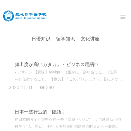
日语知识
留学知识
文化讲座
頻出度が高いカタカナ・ビジネス用語①
▪ アサイン 【意味】assign；（誰かに）割り当てる、（仕事
を）任命すること。 【例文】「このプロジェクト、君にアサイ
ンしておくのでよろしく。」 ▪ アウトソーシング 【意味...
2020-11-01
390
日本一些行业的「隠語」
在日本的各个行业中存在一些「隠語・いんご」，也就是我们俗
称的 行话、黑话。 外行人突然间听到这些词时肯定会一脸懵，