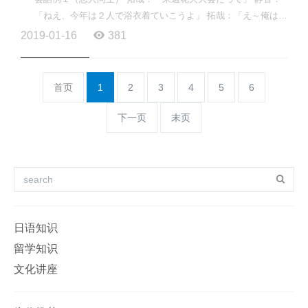
「ねえ、今年は２人で浴衣着ていこうよ」 拓哉：「え～俺はい
いよ」 静香：「なんで～一緒に着ていこうよ～」 拓哉...
2019-01-16
381
首页
1
2
3
4
5
6
下一页
末页
日语知识
留学知识
文化讲座